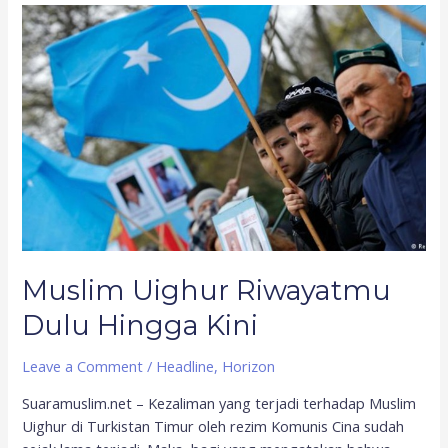
Muslim
Uighur
Riwayatmu
Dulu
Hingga
Kini
Muslim Uighur Riwayatmu
Dulu Hingga Kini
Leave a Comment
/
Headline
,
Horizon
Suaramuslim.net – Kezaliman yang terjadi terhadap Muslim
Uighur di Turkistan Timur oleh rezim Komunis Cina sudah