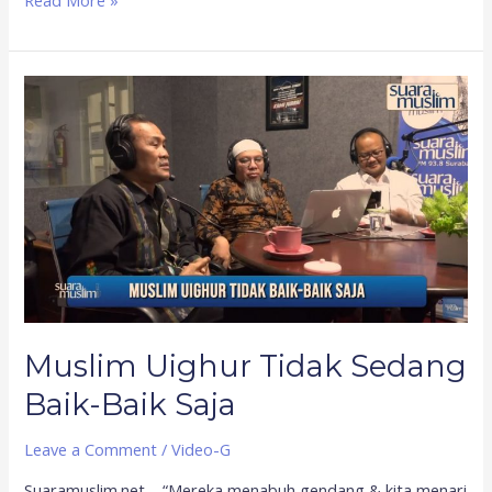
Read More »
Muslim
Uighur
Tidak
Sedang
Baik-
Baik
Saja
Muslim Uighur Tidak Sedang
Baik-Baik Saja
Leave a Comment
/
Video-G
Suaramuslim.net – “Mereka menabuh gendang & kita menari