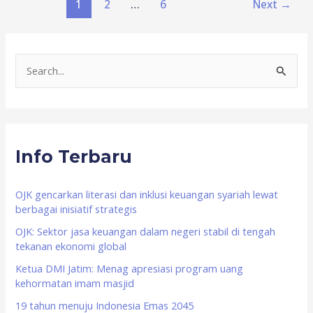
1
2
…
6
Next
→
S
e
a
r
Info Terbaru
c
h
f
OJK gencarkan literasi dan inklusi keuangan syariah lewat
berbagai inisiatif strategis
o
OJK: Sektor jasa keuangan dalam negeri stabil di tengah
r
tekanan ekonomi global
:
Ketua DMI Jatim: Menag apresiasi program uang
kehormatan imam masjid
19 tahun menuju Indonesia Emas 2045