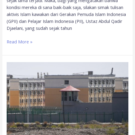
sejak lama terjadi. Maka, bagi yang mengatakan bahwa
kondisi mereka di sana baik-baik saja, silakan simak tulisan
aktivis Islam kawakan dari Gerakan Pemuda Islam Indonesia
(GPII) dan Pelajar Islam Indonesia (PII), Ustaz Abdul Qadir
Djaelani, yang sudah sejak tahun
Read More »
Dokumen
Rahasia
Soal
Muslim
Uighur
Bocor,
Ungkap
Kekejaman
Tiongkok