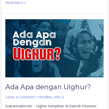
Read More »
Ada
Apa
dengan
Uighur?
Ada Apa dengan Uighur?
Leave a Comment
/
Headline
,
Info-G
Suaramuslim.net – Uighur menyebar di Daerah Otonomi