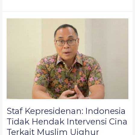
Staf
Kepresidenan:
Indonesia
Tidak
Hendak
Intervensi
Cina
Terkait
Muslim
Uighur
Staf Kepresidenan: Indonesia
Tidak Hendak Intervensi Cina
Terkait Muslim Uighur