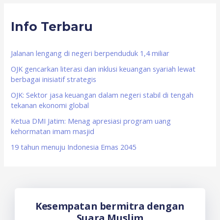
r
Info Terbaru
c
h
f
Jalanan lengang di negeri berpenduduk 1,4 miliar
o
OJK gencarkan literasi dan inklusi keuangan syariah lewat
berbagai inisiatif strategis
r
OJK: Sektor jasa keuangan dalam negeri stabil di tengah
:
tekanan ekonomi global
Ketua DMI Jatim: Menag apresiasi program uang
kehormatan imam masjid
19 tahun menuju Indonesia Emas 2045
Kesempatan bermitra dengan
Suara Muslim