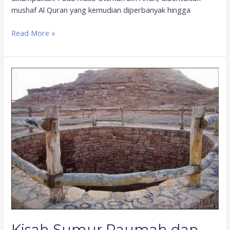
mushaf Al Quran yang kemudian diperbanyak hingga
Read More »
Kisah
Sumur
Raumah
dan
Transaksi
Rekening
Tertua
di
Dunia
Kisah Sumur Raumah dan