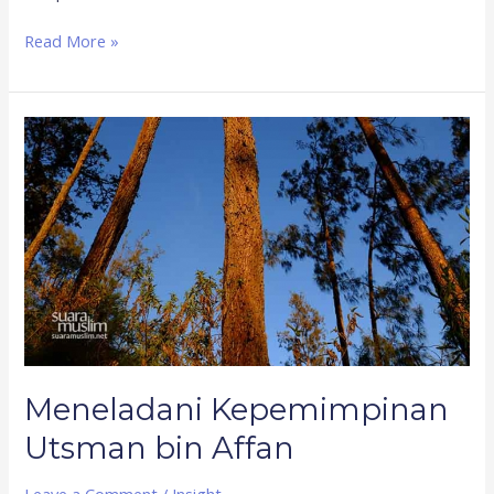
Read More »
Meneladani
Kepemimpinan
Utsman
bin
Affan
Meneladani Kepemimpinan
Utsman bin Affan
Leave a Comment
/
Insight