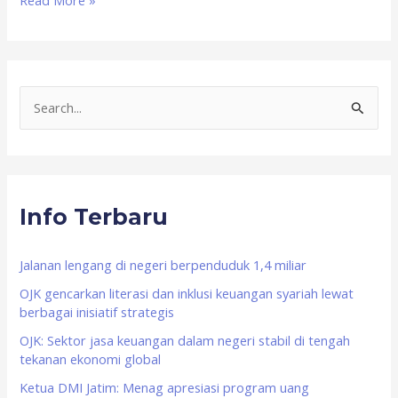
Read More »
S
e
a
r
Info Terbaru
c
h
f
Jalanan lengang di negeri berpenduduk 1,4 miliar
o
OJK gencarkan literasi dan inklusi keuangan syariah lewat
berbagai inisiatif strategis
r
OJK: Sektor jasa keuangan dalam negeri stabil di tengah
:
tekanan ekonomi global
Ketua DMI Jatim: Menag apresiasi program uang