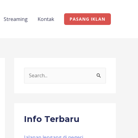
Streaming
Kontak
PASANG IKLAN
S
e
a
r
c
Info Terbaru
h
f
Jalanan lengang di negeri