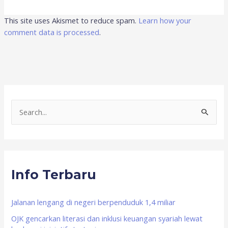
This site uses Akismet to reduce spam.
Learn how your
comment data is processed
.
S
e
a
r
Info Terbaru
c
h
f
Jalanan lengang di negeri berpenduduk 1,4 miliar
o
OJK gencarkan literasi dan inklusi keuangan syariah lewat