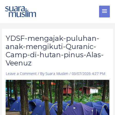
Skip
MAI
to
content
MEN
Post
navigation
YDSF-mengajak-puluhan-
anak-mengikuti-Quranic-
Camp-di-hutan-pinus-Alas-
Veenuz
Leave a Comment
/ By
Suara Muslim
/
03/07/2026 4:27 PM