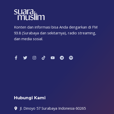
Konten dan informasi bisa Anda dengarkan di FM
93.8 (Surabaya dan sekitarnya), radio streaming,
dan media sosial.
F
T
I
T
Y
T
S
a
w
n
i
o
e
p
c
i
s
k
u
l
o
e
t
t
t
t
e
t
b
t
a
o
u
g
i
o
e
g
k
b
r
f
o
r
r
e
a
y
k
a
m
-
m
f
Hubungi Kami
Jl. Dinoyo 57 Surabaya Indonesia 60265