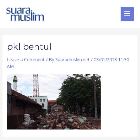
Skip
MAI
to
content
MEN
Post
navigation
pkl bentul
Leave a Comment
/ By
Suaramuslim.net
/
03/01/2018 11:30
AM