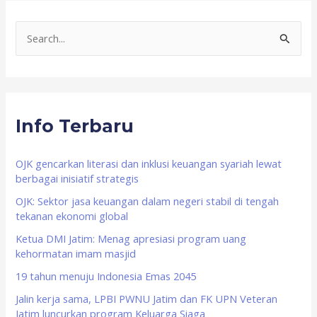
S
e
a
r
Info Terbaru
c
h
f
OJK gencarkan literasi dan inklusi keuangan syariah lewat
berbagai inisiatif strategis
o
OJK: Sektor jasa keuangan dalam negeri stabil di tengah
r
tekanan ekonomi global
:
Ketua DMI Jatim: Menag apresiasi program uang
kehormatan imam masjid
19 tahun menuju Indonesia Emas 2045
Jalin kerja sama, LPBI PWNU Jatim dan FK UPN Veteran
Jatim luncurkan program Keluarga Siaga