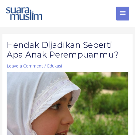
Skip
MAI
to
content
MEN
Post
navigation
Hendak Dijadikan Seperti
Apa Anak Perempuanmu?
Leave a Comment
/
Edukasi