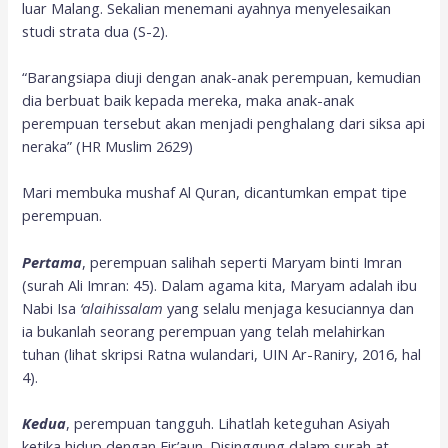
luar Malang. Sekalian menemani ayahnya menyelesaikan
studi strata dua (S-2).
“Barangsiapa diuji dengan anak-anak perempuan, kemudian
dia berbuat baik kepada mereka, maka anak-anak
perempuan tersebut akan menjadi penghalang dari siksa api
neraka” (HR Muslim 2629)
Mari membuka mushaf Al Quran, dicantumkan empat tipe
perempuan.
Pertama
, perempuan salihah seperti Maryam binti Imran
(surah Ali Imran: 45). Dalam agama kita, Maryam adalah ibu
Nabi Isa
‘alaihissalam
yang selalu menjaga kesuciannya dan
ia bukanlah seorang perempuan yang telah melahirkan
tuhan (lihat skripsi Ratna wulandari, UIN Ar-Raniry, 2016, hal
4).
Kedua
, perempuan tangguh. Lihatlah keteguhan Asiyah
ketika hidup dengan Fir’aun. Disinggung dalam surah at