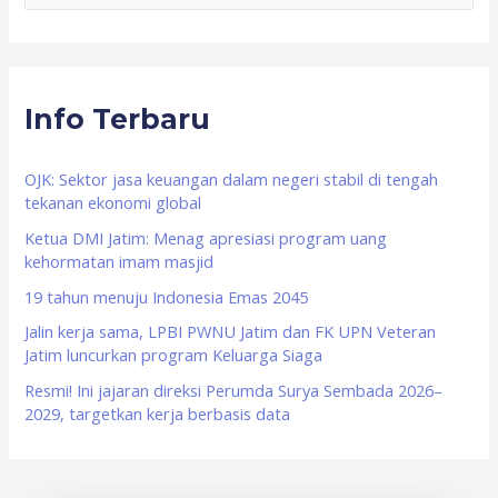
e
a
r
Info Terbaru
c
h
f
OJK: Sektor jasa keuangan dalam negeri stabil di tengah
tekanan ekonomi global
o
Ketua DMI Jatim: Menag apresiasi program uang
r
kehormatan imam masjid
:
19 tahun menuju Indonesia Emas 2045
Jalin kerja sama, LPBI PWNU Jatim dan FK UPN Veteran
Jatim luncurkan program Keluarga Siaga
Resmi! Ini jajaran direksi Perumda Surya Sembada 2026–
2029, targetkan kerja berbasis data