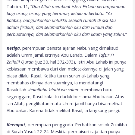
Tahrim: 11, “
Dan Allah membuat isteri Fir’aun perumpamaan
bagi orang-orang yang beriman, ketika ia berkata: “Ya
Rabbku, bangunkanlah untukku sebuah rumah di sisi-Mu
dalam firdaus, dan selamatkanlah aku dari Fir’aun dan
perbuatannya, dan selamatkanlah aku dari kaum yang zalim.
”
Ketiga
, perempuan penista ajaran Nabi. Yang dimaksud
adalah Umm Jamil, istrinya Abu Lahab. Dalam
Tafsir Fi
Zhilalil Quran
(Juz 30, hal 372-373), Istri Abu Lahab ini punya
kebiasaan membawa duri dan meletakkannya di jalan yang
biasa dilalui Rasul. Ketika turun surah al-Lahab yang
membahas dirinya dan suaminya, ia mendatangi
Rasulullah
shalallahu ‘alaihi wa salam
membawa batu
segenggam, Rasul kala itu duduk bersama Abu bakar. Atas
izin Allah, penglihatan mata Umm jamil hanya bisa melihat
Abu bakar. Karena tidak melihat Rasul, ia langsung pergi.
Keempat
, perempuan penggoda. Perhatikan sosok Zulaikha
di Surah Yusuf: 22-24. Meski ia permaisuri raja dan punya