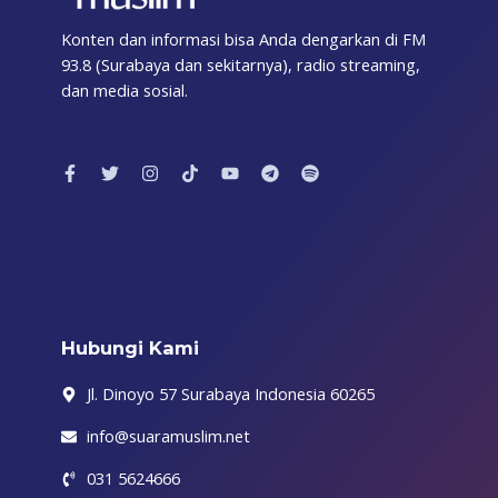
Konten dan informasi bisa Anda dengarkan di FM
93.8 (Surabaya dan sekitarnya), radio streaming,
dan media sosial.
F
T
I
T
Y
T
S
a
w
n
i
o
e
p
c
i
s
k
u
l
o
e
t
t
t
t
e
t
b
t
a
o
u
g
i
o
e
g
k
b
r
f
o
r
r
e
a
y
k
a
m
-
m
f
Hubungi Kami
Jl. Dinoyo 57 Surabaya Indonesia 60265
info@suaramuslim.net
031 5624666