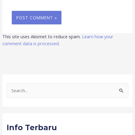
This site uses Akismet to reduce spam.
Learn how your
comment data is processed
.
S
e
a
r
Info Terbaru
c