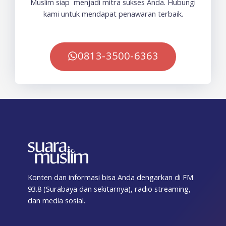
Muslim siap menjadi mitra sukses Anda. Hubungi
kami untuk mendapat penawaran terbaik.
0813-3500-6363
Konten dan informasi bisa Anda dengarkan di FM
93.8 (Surabaya dan sekitarnya), radio streaming,
dan media sosial.
F
T
I
T
Y
T
S