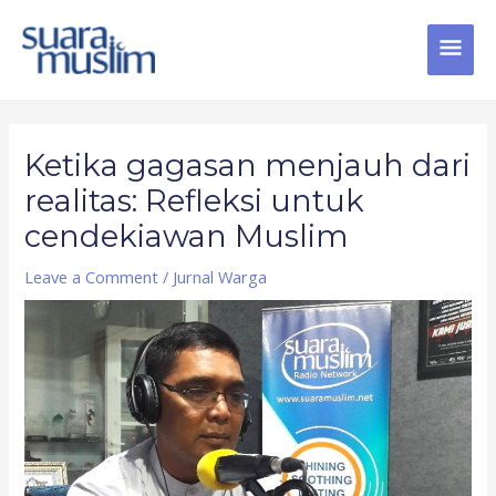
Skip
MAI
to
content
MEN
Post
navigation
Ketika gagasan menjauh dari
realitas: Refleksi untuk
cendekiawan Muslim
Leave a Comment
/
Jurnal Warga