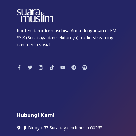
Konten dan informasi bisa Anda dengarkan di FM
93.8 (Surabaya dan sekitarnya), radio streaming,
dan media sosial.
F
T
I
T
Y
T
S
a
w
n
i
o
e
p
c
i
s
k
u
l
o
e
t
t
t
t
e
t
b
t
a
o
u
g
i
o
e
g
k
b
r
f
o
r
r
e
a
y
k
a
m
-
m
f
Hubungi Kami
Jl. Dinoyo 57 Surabaya Indonesia 60265