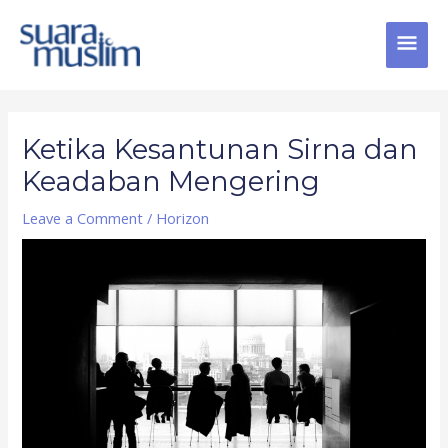
Skip
MAI
to
content
MEN
Post
navigation
Ketika Kesantunan Sirna dan
Keadaban Mengering
Leave a Comment
/
Horizon