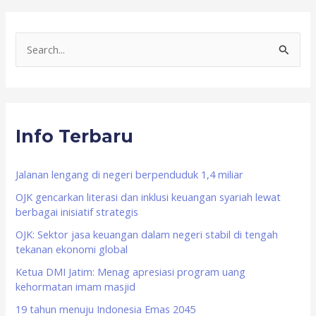
S
e
a
r
Info Terbaru
c
h
f
Jalanan lengang di negeri berpenduduk 1,4 miliar
o
OJK gencarkan literasi dan inklusi keuangan syariah lewat
berbagai inisiatif strategis
r
OJK: Sektor jasa keuangan dalam negeri stabil di tengah
:
tekanan ekonomi global
Ketua DMI Jatim: Menag apresiasi program uang
kehormatan imam masjid
19 tahun menuju Indonesia Emas 2045