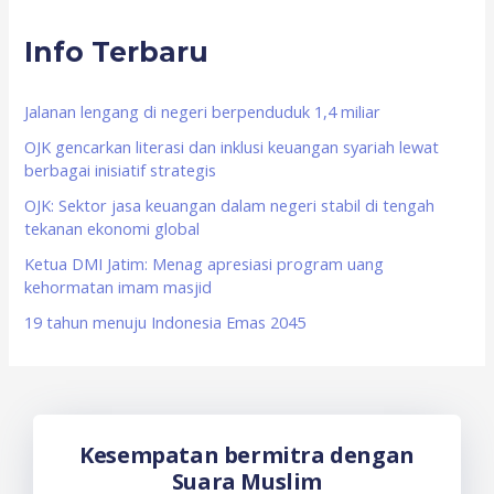
r
Info Terbaru
c
h
f
Jalanan lengang di negeri berpenduduk 1,4 miliar
o
OJK gencarkan literasi dan inklusi keuangan syariah lewat
berbagai inisiatif strategis
r
OJK: Sektor jasa keuangan dalam negeri stabil di tengah
:
tekanan ekonomi global
Ketua DMI Jatim: Menag apresiasi program uang
kehormatan imam masjid
19 tahun menuju Indonesia Emas 2045
Kesempatan bermitra dengan
Suara Muslim