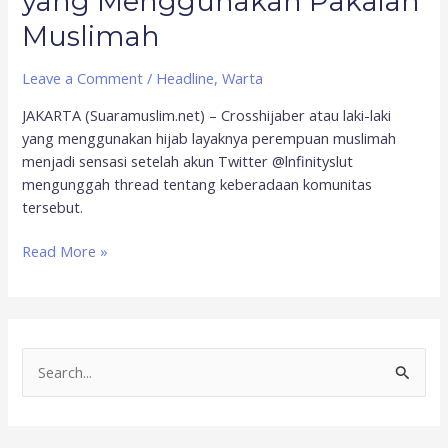
yang Menggunakan Pakaian
Muslimah
Leave a Comment
/
Headline
,
Warta
JAKARTA (Suaramuslim.net) – Crosshijaber atau laki-laki
yang menggunakan hijab layaknya perempuan muslimah
menjadi sensasi setelah akun Twitter @lnfinityslut
mengunggah thread tentang keberadaan komunitas
tersebut.
Read More »
S
e
a