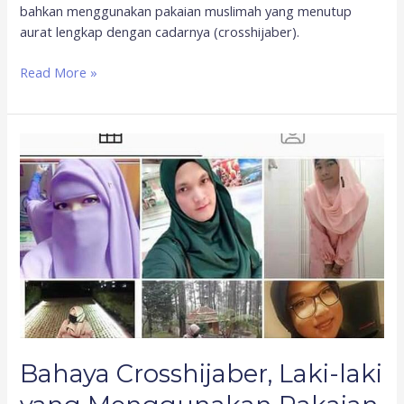
bahkan menggunakan pakaian muslimah yang menutup
aurat lengkap dengan cadarnya (crosshijaber).
Read More »
Bahaya
Crosshijaber,
Laki-
laki
yang
Menggunakan
Pakaian
Muslimah
Bahaya Crosshijaber, Laki-laki