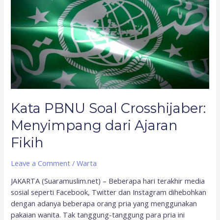
Soal
Crosshijaber:
Menyimpang
dari
Ajaran
Fikih
Kata PBNU Soal Crosshijaber:
Menyimpang dari Ajaran
Fikih
Leave a Comment
/
Warta
JAKARTA (Suaramuslim.net) – Beberapa hari terakhir media
sosial seperti Facebook, Twitter dan Instagram dihebohkan
dengan adanya beberapa orang pria yang menggunakan
pakaian wanita. Tak tanggung-tanggung para pria ini