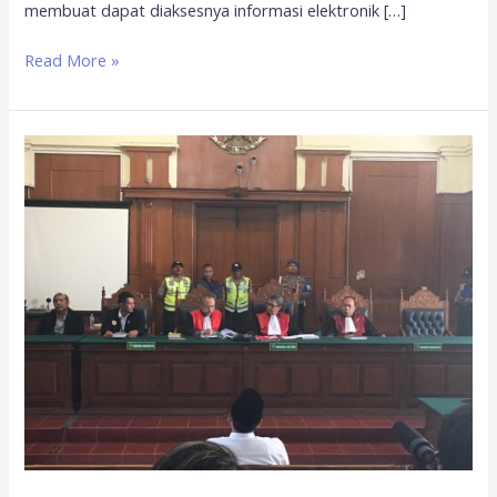
membuat dapat diaksesnya informasi elektronik […]
Read More »
Meski
Divonis
1
Tahun
6
Bulan
Penjara,
Gus
Nur
Masih
Bebas