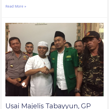
Read More »
Usai
Majelis
Tabayyun,
GP
Ansor
dan
Gus
Nur
Sepakat
Berdamai
Usai Majelis Tabayyun, GP