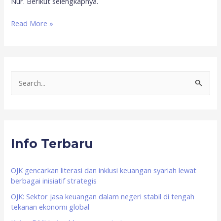
Nur. Berikut selengkapnya.
Read More »
S
e
a
r
Info Terbaru
c
h
f
OJK gencarkan literasi dan inklusi keuangan syariah lewat
berbagai inisiatif strategis
o
OJK: Sektor jasa keuangan dalam negeri stabil di tengah
r
tekanan ekonomi global
: