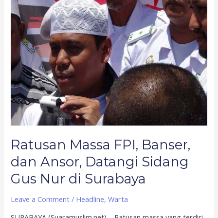
Massa
FPI,
Banser,
dan
Ansor,
Datangi
Sidang
Gus
Nur
di
Surabaya
Ratusan Massa FPI, Banser,
dan Ansor, Datangi Sidang
Gus Nur di Surabaya
Leave a Comment
/
Headline
,
Warta
SURABAYA (Suaramuslim.net) – Ratusan massa yang terdiri