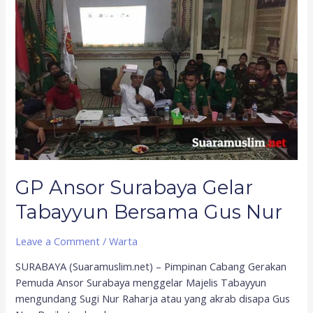
Surabaya
Gelar
Tabayyun
Bersama
Gus
Nur
GP Ansor Surabaya Gelar
Tabayyun Bersama Gus Nur
Leave a Comment
/
Warta
SURABAYA (Suaramuslim.net) – Pimpinan Cabang Gerakan
Pemuda Ansor Surabaya menggelar Majelis Tabayyun
mengundang Sugi Nur Raharja atau yang akrab disapa Gus