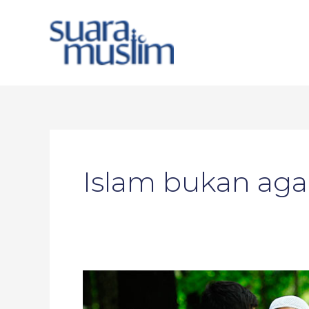
Skip
to
content
Islam bukan aga
Islam
Agama