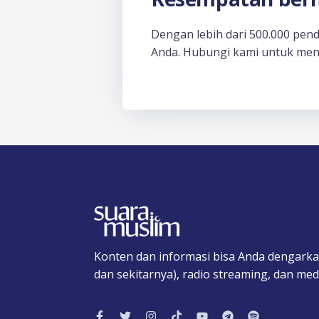
Dengan lebih dari 500.000 pen
Anda. Hubungi kami untuk men
Konten dan informasi bisa Anda dengarka
dan sekitarnya), radio streaming, dan medi
F
T
I
T
Y
T
S