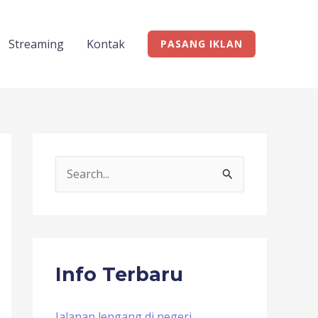
Streaming
Kontak
PASANG IKLAN
S
e
a
r
c
Info Terbaru
h
f
Jalanan lengang di negeri