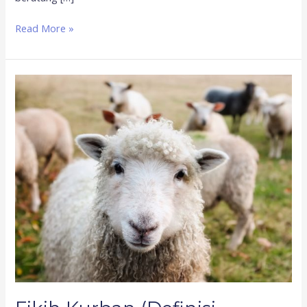
Read More »
Fikih
Kurban
(Definisi,
Hukum,
dan
Ketentuan
Hewan
Kurban)