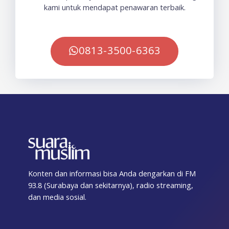
kami untuk mendapat penawaran terbaik.
0813-3500-6363
Konten dan informasi bisa Anda dengarkan di FM
93.8 (Surabaya dan sekitarnya), radio streaming,
dan media sosial.
F
T
I
T
Y
T
S
a
w
n
i
o
e
p