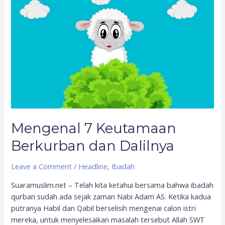
7
Keutamaan
Berkurban
dan
Dalilnya
Mengenal 7 Keutamaan
Berkurban dan Dalilnya
Leave a Comment
/
Headline
,
Ibadah
Suaramuslim.net – Telah kita ketahui bersama bahwa ibadah
qurban sudah ada sejak zaman Nabi Adam AS. Ketika kadua
putranya Habil dan Qabil berselisih mengenai calon istri
mereka, untuk menyelesaikan masalah tersebut Allah SWT