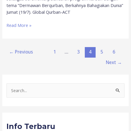
tema “Dermawan Berqurban, Berkahnya Bahagiakan Dunia”
Jumat (19/7). Global Qurban-ACT
Read More »
←
Previous
1
…
3
4
5
6
Next
→
S
e
a
r
Info Terbaru
c