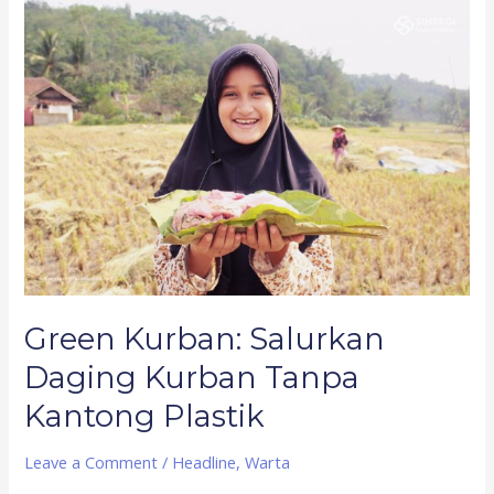
Green
Kurban:
Salurkan
Daging
Kurban
Tanpa
Kantong
Plastik
Green Kurban: Salurkan
Daging Kurban Tanpa
Kantong Plastik
Leave a Comment
/
Headline
,
Warta