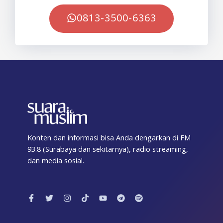
0813-3500-6363
Konten dan informasi bisa Anda dengarkan di FM
93.8 (Surabaya dan sekitarnya), radio streaming,
dan media sosial.
F
T
I
T
Y
T
S
a
w
n
i
o
e
p
c
i
s
k
u
l
o
e
t
t
t
t
e
t
b
t
a
o
u
g
i
o
e
g
k
b
r
f