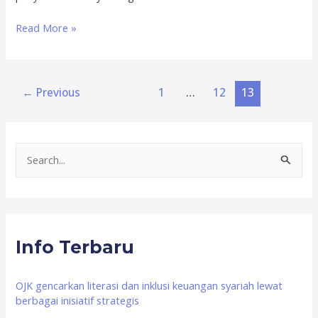
Read More »
←
Previous
1
…
12
13
S
e
a
r
Info Terbaru
c
h
f
OJK gencarkan literasi dan inklusi keuangan syariah lewat
berbagai inisiatif strategis
o