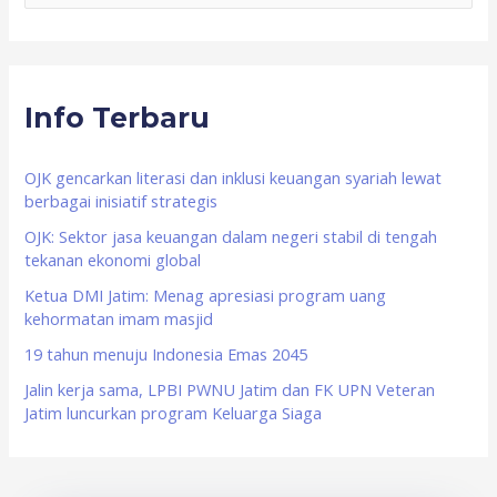
e
a
r
Info Terbaru
c
h
f
OJK gencarkan literasi dan inklusi keuangan syariah lewat
berbagai inisiatif strategis
o
OJK: Sektor jasa keuangan dalam negeri stabil di tengah
r
tekanan ekonomi global
:
Ketua DMI Jatim: Menag apresiasi program uang
kehormatan imam masjid
19 tahun menuju Indonesia Emas 2045
Jalin kerja sama, LPBI PWNU Jatim dan FK UPN Veteran
Jatim luncurkan program Keluarga Siaga