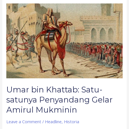
Umar
bin
Khattab:
Satu-
satunya
Penyandang
Gelar
Amirul
Mukminin
Umar bin Khattab: Satu-
satunya Penyandang Gelar
Amirul Mukminin
Leave a Comment
/
Headline
,
Historia