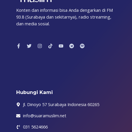
Konten dan informasi bisa Anda dengarkan di FM
93.8 (Surabaya dan sekitarnya), radio streaming,
dan media sosial.
F
T
I
T
Y
T
S
a
w
n
i
o
e
p
c
i
s
k
u
l
o
e
t
t
t
t
e
t
b
t
a
o
u
g
i
o
e
g
k
b
r
f
o
r
r
e
a
y
k
a
m
-
m
f
Hubungi Kami
Jl. Dinoyo 57 Surabaya Indonesia 60265
info@suaramuslim.net
031 5624666