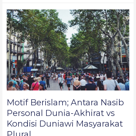
Motif
Berislam;
Antara
Nasib
Personal
Dunia-
Akhirat
vs
Kondisi
Duniawi
Masyarakat
Plural
Motif Berislam; Antara Nasib
Personal Dunia-Akhirat vs
Kondisi Duniawi Masyarakat
Plural