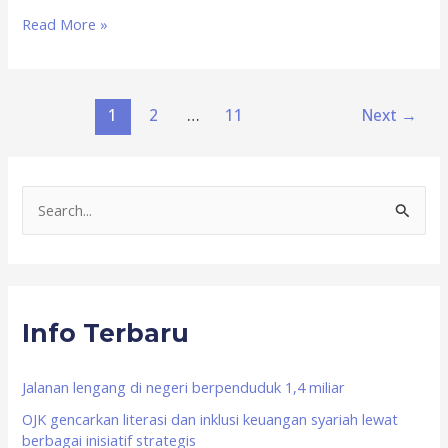
Read More »
1
2
…
11
Next
→
S
e
a
r
Info Terbaru
c
h
f
Jalanan lengang di negeri berpenduduk 1,4 miliar
o
OJK gencarkan literasi dan inklusi keuangan syariah lewat
berbagai inisiatif strategis
r