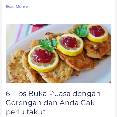
Read More »
6
Tips
Buka
Puasa
dengan
Gorengan
dan
Anda
Gak
perlu
takut
6 Tips Buka Puasa dengan
Gorengan dan Anda Gak
perlu takut