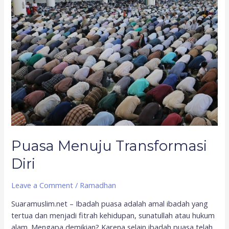
Menuju
Transformasi
Diri
Puasa Menuju Transformasi
Diri
Leave a Comment
/
Ramadhan
Suaramuslim.net – Ibadah puasa adalah amal ibadah yang
tertua dan menjadi fitrah kehidupan, sunatullah atau hukum
alam. Mengapa demikian? Karena selain ibadah puasa telah