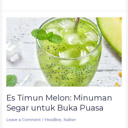
Es
Timun
Melon:
Minuman
Segar
untuk
Buka
Puasa
Es Timun Melon: Minuman
Segar untuk Buka Puasa
Leave a Comment
/
Headline
,
Kuliner