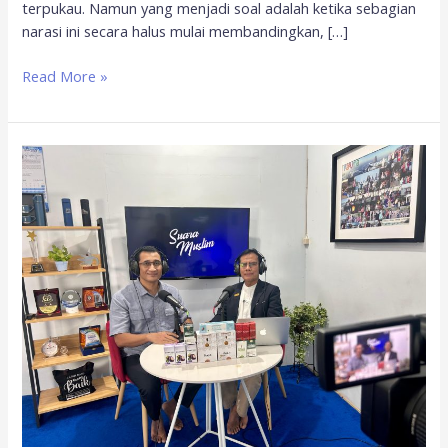
terpukau. Namun yang menjadi soal adalah ketika sebagian
narasi ini secara halus mulai membandingkan, […]
Read More »
Puasa
dan
kesejahteraan
mental