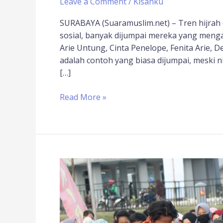
Leave a Comment
/
Kisahku
SURABAYA (Suaramuslim.net) – Tren hijrah di
sosial, banyak dijumpai mereka yang menga
Arie Untung, Cinta Penelope, Fenita Arie, D
adalah contoh yang biasa dijumpai, meski 
[…]
Read More »
Pevi
Permana:
Dari
Juara
Asian