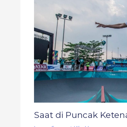
Puncak
Ketenaran
Memilih
Hijrah
Saat di Puncak Keten