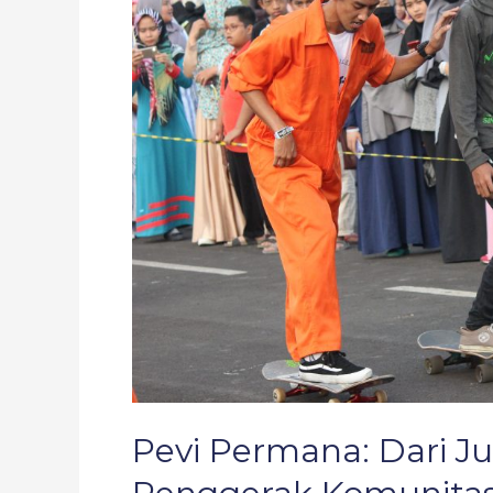
Games
Hingga
Penggerak
Komunitas
Hijrah
Pevi Permana: Dari J