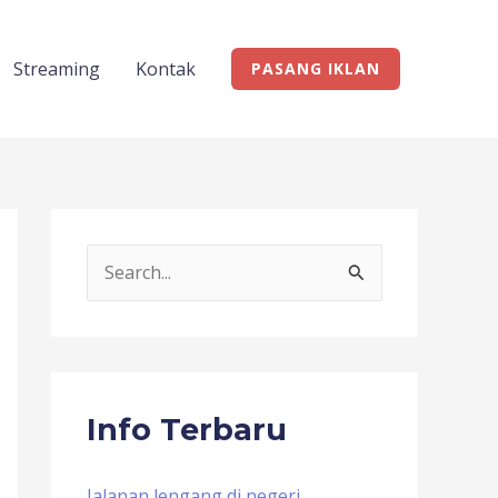
Streaming
Kontak
PASANG IKLAN
S
e
a
r
c
Info Terbaru
h
f
Jalanan lengang di negeri