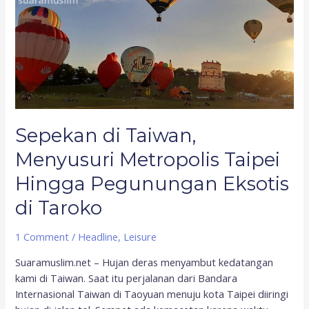
Menyusuri
Metropolis
Taipei
Hingga
Pegunungan
Eksotis
di
Taroko
Sepekan di Taiwan,
Menyusuri Metropolis Taipei
Hingga Pegunungan Eksotis
di Taroko
1 Comment
/
Headline
,
Leisure
Suaramuslim.net – Hujan deras menyambut kedatangan
kami di Taiwan. Saat itu perjalanan dari Bandara
Internasional Taiwan di Taoyuan menuju kota Taipei diiringi