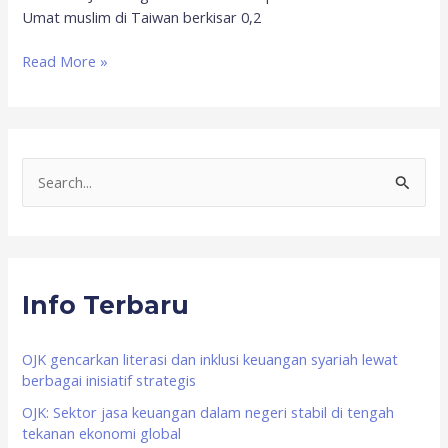
Umat muslim di Taiwan berkisar 0,2
Read More »
S
e
a
r
Info Terbaru
c
h
f
OJK gencarkan literasi dan inklusi keuangan syariah lewat
berbagai inisiatif strategis
o
OJK: Sektor jasa keuangan dalam negeri stabil di tengah
r
tekanan ekonomi global
: