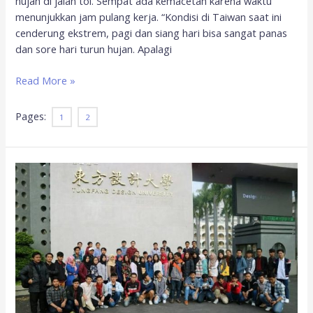
hujan di jalan tol. Sempat ada kemacetan karena waktu
menunjukkan jam pulang kerja. “Kondisi di Taiwan saat ini
cenderung ekstrem, pagi dan siang hari bisa sangat panas
dan sore hari turun hujan. Apalagi
Read More »
Pages:
1
2
Ratusan
Mahasiswa
Indonesia
Diduga
jadi
Korban
Kerja
Paksa
di