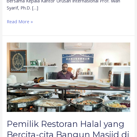
bersama Kepala Kantor Urusan Internasional Prof. Iwan
Syarif, Ph.D. […]
Read More »
Pemilik
Restoran
Halal
yang
Bercita-
cita
Bangun
Masjid
di
Taitung
Taiwan
Pemilik Restoran Halal yang
Bercita-cita Bangun Masjid di