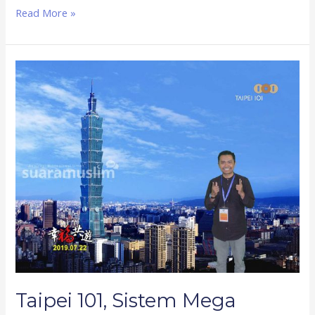
Read More »
Taipei
101,
Sistem
Mega
Struktur
di
Negara
Pusat
Gempa
Taipei 101, Sistem Mega