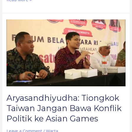
Aryasandhiyudha:
Tiongkok
Taiwan
Jangan
Bawa
Konflik
Politik
ke
Asian
Games
Aryasandhiyudha: Tiongkok
Taiwan Jangan Bawa Konflik
Politik ke Asian Games
Leave a Comment
/
Warta