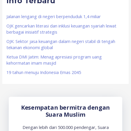
Info Terbaru
h
f
Jalanan lengang di negeri berpenduduk 1,4 miliar
o
OJK gencarkan literasi dan inklusi keuangan syariah lewat
berbagai inisiatif strategis
r
OJK: Sektor jasa keuangan dalam negeri stabil di tengah
:
tekanan ekonomi global
Ketua DMI Jatim: Menag apresiasi program uang
kehormatan imam masjid
19 tahun menuju Indonesia Emas 2045
Kesempatan bermitra dengan
Suara Muslim
Dengan lebih dari 500.000 pendengar, Suara