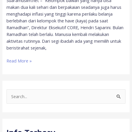
Suaramuslim.net – “Kelompok bawah yang hanya bisa
makan dua kali sehari dan berpakaian seadanya juga harus
menghadapi inflasi yang tinggi karena perilaku belanja
berlebihan dari kelompok the have (kaya) pada saat
Ramadhan”, Direktur Eksekutif CORE, Hendri Saparini. Bulan
Ramadhan telah berlalu. Manusia kembali melakukan
aktivitas rutinnya. Dari segi ibadah ada yang memilih untuk
beristirahat sejenak,
Read More »
S
e
a
r
c