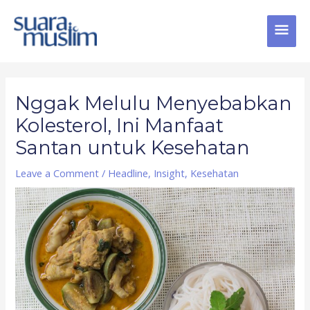
Skip
MAI
to
content
MEN
Post
navigation
Nggak Melulu Menyebabkan
Kolesterol, Ini Manfaat
Santan untuk Kesehatan
Leave a Comment
/
Headline
,
Insight
,
Kesehatan