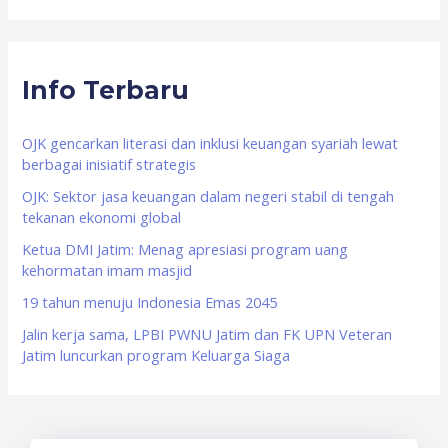
a
r
Info Terbaru
c
h
f
OJK gencarkan literasi dan inklusi keuangan syariah lewat
berbagai inisiatif strategis
o
OJK: Sektor jasa keuangan dalam negeri stabil di tengah
r
tekanan ekonomi global
:
Ketua DMI Jatim: Menag apresiasi program uang
kehormatan imam masjid
19 tahun menuju Indonesia Emas 2045
Jalin kerja sama, LPBI PWNU Jatim dan FK UPN Veteran
Jatim luncurkan program Keluarga Siaga