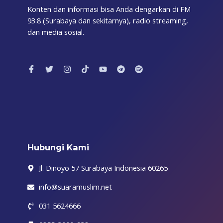
Konten dan informasi bisa Anda dengarkan di FM
93.8 (Surabaya dan sekitarnya), radio streaming,
dan media sosial.
F
T
I
T
Y
T
S
a
w
n
i
o
e
p
c
i
s
k
u
l
o
e
t
t
t
t
e
t
b
t
a
o
u
g
i
o
e
g
k
b
r
f
o
r
r
e
a
y
k
a
m
-
m
f
Hubungi Kami
Jl. Dinoyo 57 Surabaya Indonesia 60265
info@suaramuslim.net
031 5624666