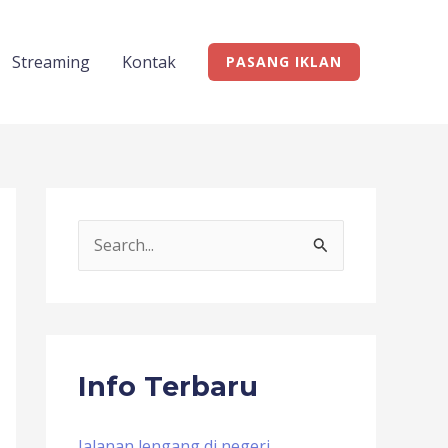
Streaming
Kontak
PASANG IKLAN
S
e
a
r
c
Info Terbaru
h
f
Jalanan lengang di negeri