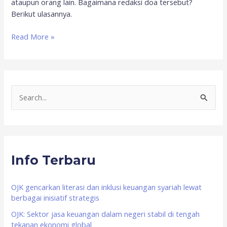
ataupun orang lain. Bagaimana redaksi doa tersebut?
Berikut ulasannya.
Read More »
S
e
a
r
Info Terbaru
c
h
f
OJK gencarkan literasi dan inklusi keuangan syariah lewat
berbagai inisiatif strategis
o
OJK: Sektor jasa keuangan dalam negeri stabil di tengah
r
tekanan ekonomi global