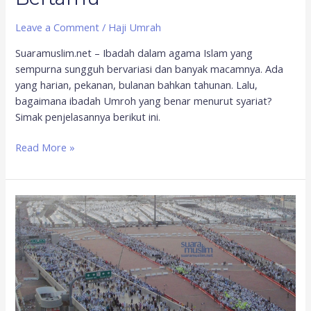
Leave a Comment
/
Haji Umrah
Suaramuslim.net – Ibadah dalam agama Islam yang
sempurna sungguh bervariasi dan banyak macamnya. Ada
yang harian, pekanan, bulanan bahkan tahunan. Lalu,
bagaimana ibadah Umroh yang benar menurut syariat?
Simak penjelasannya berikut ini.
Read More »
Begini
Tata
Cara
Umrah
yang
Diajarkan
Rasulullah