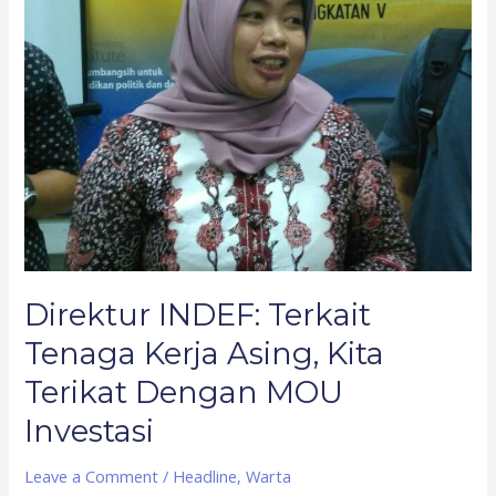
Asing,
Kita
Terikat
Dengan
MOU
Investasi
Direktur INDEF: Terkait
Tenaga Kerja Asing, Kita
Terikat Dengan MOU
Investasi
Leave a Comment
/
Headline
,
Warta