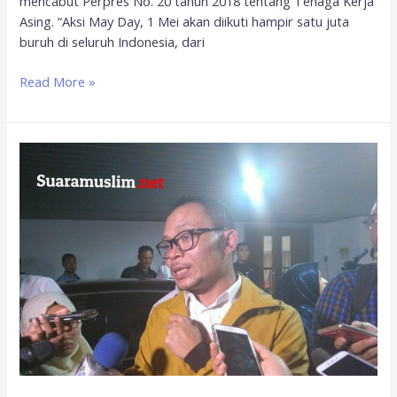
mencabut Perpres No. 20 tahun 2018 tentang Tenaga Kerja
Asing. “Aksi May Day, 1 Mei akan diikuti hampir satu juta
buruh di seluruh Indonesia, dari
Read More »
Pemerintah
Tegas
Larang
Tenaga
Kerja
Asing
Pekerja
Kasar