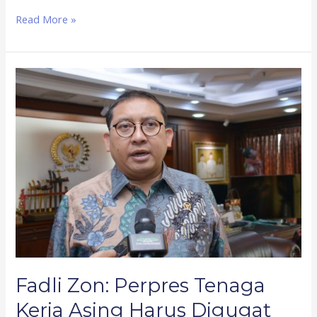
Read More »
Fadli
Zon:
Perpres
Tenaga
Kerja
Asing
Harus
Digugat
Fadli Zon: Perpres Tenaga
Kerja Asing Harus Digugat