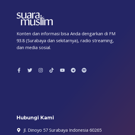
Konten dan informasi bisa Anda dengarkan di FM
93.8 (Surabaya dan sekitarnya), radio streaming,
dan media sosial.
F
T
I
T
Y
T
S
a
w
n
i
o
e
p
c
i
s
k
u
l
o
e
t
t
t
t
e
t
b
t
a
o
u
g
i
o
e
g
k
b
r
f
o
r
r
e
a
y
k
a
m
-
m
f
Hubungi Kami
Jl. Dinoyo 57 Surabaya Indonesia 60265