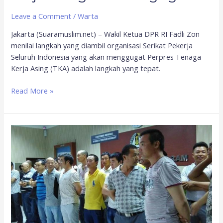
Leave a Comment
/
Warta
Jakarta (Suaramuslim.net) – Wakil Ketua DPR RI Fadli Zon
menilai langkah yang diambil organisasi Serikat Pekerja
Seluruh Indonesia yang akan menggugat Perpres Tenaga
Kerja Asing (TKA) adalah langkah yang tepat.
Read More »
Perpres
Tenaga
Kerja
Asing
Ancam
Pekerja
Lokal