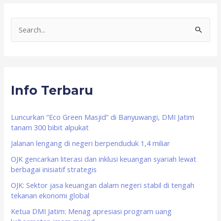
S
e
a
r
Info Terbaru
c
h
f
Luncurkan “Eco Green Masjid” di Banyuwangi, DMI Jatim
tanam 300 bibit alpukat
o
Jalanan lengang di negeri berpenduduk 1,4 miliar
r
OJK gencarkan literasi dan inklusi keuangan syariah lewat
:
berbagai inisiatif strategis
OJK: Sektor jasa keuangan dalam negeri stabil di tengah
tekanan ekonomi global
Ketua DMI Jatim: Menag apresiasi program uang