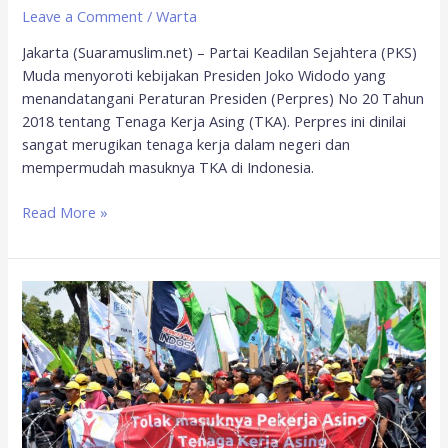
Leave a Comment
/
Warta
Jakarta (Suaramuslim.net) – Partai Keadilan Sejahtera (PKS)
Muda menyoroti kebijakan Presiden Joko Widodo yang
menandatangani Peraturan Presiden (Perpres) No 20 Tahun
2018 tentang Tenaga Kerja Asing (TKA). Perpres ini dinilai
sangat merugikan tenaga kerja dalam negeri dan
mempermudah masuknya TKA di Indonesia.
Read More »
KSPI;
Perpres
Tenaga
Kerja
Asing
Menghilangkan
Kedaulatan