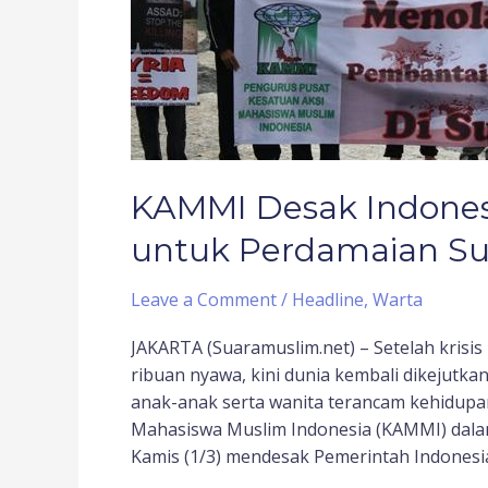
Suriah
KAMMI Desak Indonesi
untuk Perdamaian Su
Leave a Comment
/
Headline
,
Warta
JAKARTA (Suaramuslim.net) – Setelah krisi
ribuan nyawa, kini dunia kembali dikejutka
anak-anak serta wanita terancam kehidupa
Mahasiswa Muslim Indonesia (KAMMI) dalam
Kamis (1/3) mendesak Pemerintah Indonesia