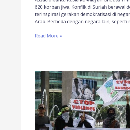
620 korban jiwa. Konflik di Suriah berawa
terinspirasi gerakan demokratisasi di ne
Arab. Berbeda dengan negara lain, seperti 
Read More »
KAMMI
Desak
Indonesia
Galang
Solidaritas
Dunia
untuk
Perdamaian