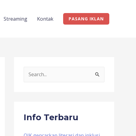
Streaming
Kontak
PASANG IKLAN
S
e
a
r
c
Info Terbaru
h
f
OJK gencarkan literasi dan inklusi