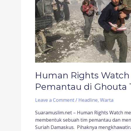
Watch
Desak
PBB
Tempatkan
Pemantau
di
Ghouta
Timur
Human Rights Watch
Pemantau di Ghouta 
Leave a Comment
/
Headline
,
Warta
Suaramuslim.net – Human Rights Watch me
membentuk sebuah tim pemantau dan mene
Suriah Damaskus. Pihaknya mengkhawatir