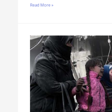
Read More »
Dunia
Internasional
Harus
Hentikan
Tragedi
Kemanusiaan
di
Ghouta
Timur