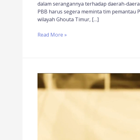
dalam serangannya terhadap daerah-daera
PBB harus segera meminta tim pemantau Pe
wilayah Ghouta Timur, […]
Read More »
Jelaskan
Peta
Konflik
Suriah,
Pakar
Internasional
UI
Desak
Indonesia