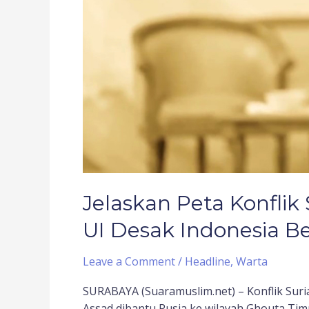
Berperan
Jelaskan Peta Konflik 
UI Desak Indonesia B
Leave a Comment
/
Headline
,
Warta
SURABAYA (Suaramuslim.net) – Konflik Sur
Assad dibantu Rusia ke wilayah Ghouta Tim