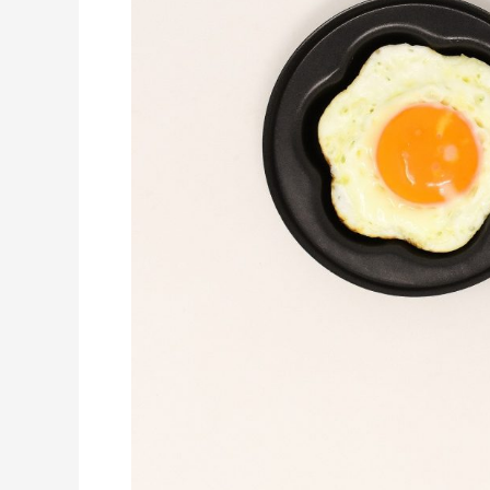
Telur
Setengah
Matang
Untuk
Anak