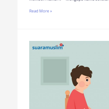
Read More »
Bagaimana
Cara
Menanamkan
Akidah
pada
Anak?