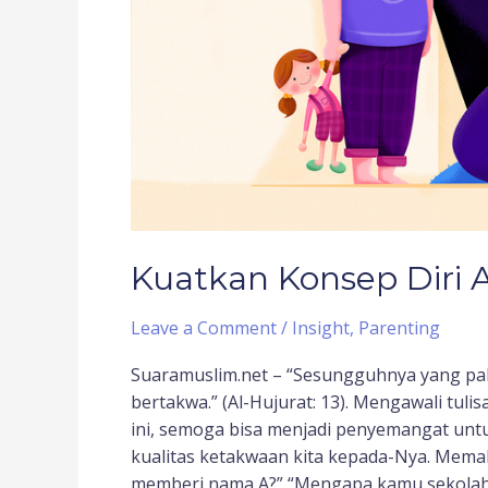
Kuatkan Konsep Diri 
Leave a Comment
/
Insight
,
Parenting
Suaramuslim.net – “Sesungguhnya yang palin
bertakwa.” (Al-Hujurat: 13). Mengawali tul
ini, semoga bisa menjadi penyemangat untu
kualitas ketakwaan kita kepada-Nya. Mema
memberi nama A?” “Mengapa kamu sekola