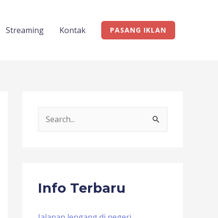
Streaming
Kontak
PASANG IKLAN
S
e
a
r
c
Info Terbaru
h
f
Jalanan lengang di negeri