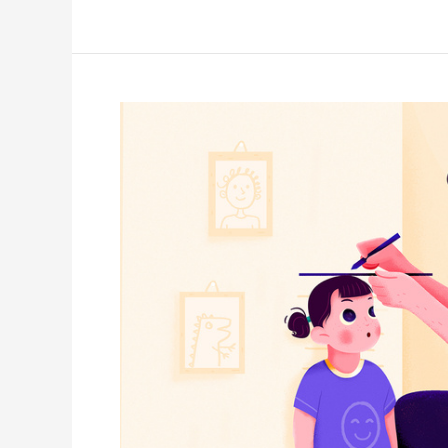
Kuatkan
Konsep
Diri
Anak
Melalui
Kisah
Keluarga