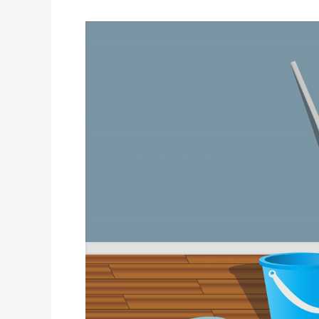
Manfaat
Melibatkan
Si
Kecil
Membantu
Bersih-
Bersih
Rumah