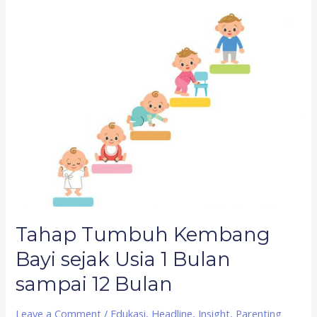
Tahap
Tumbuh
Kembang
Bayi
sejak
Usia
1
Bulan
sampai
12
Bulan
Tahap Tumbuh Kembang
Bayi sejak Usia 1 Bulan
sampai 12 Bulan
Leave a Comment
/
Edukasi
,
Headline
,
Insight
,
Parenting