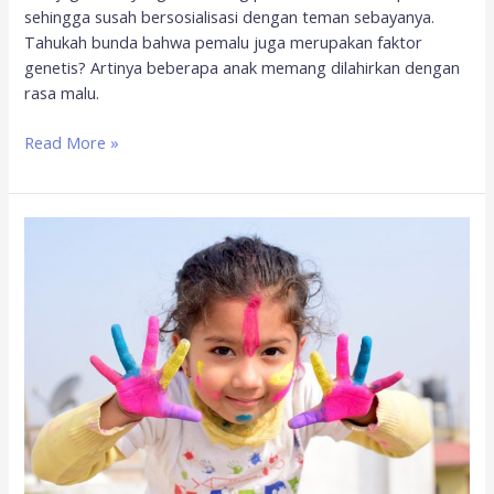
sehingga susah bersosialisasi dengan teman sebayanya.
Tahukah bunda bahwa pemalu juga merupakan faktor
genetis? Artinya beberapa anak memang dilahirkan dengan
rasa malu.
Read More »
Agar
Si
Kecil
Tak
Bosan
di
Rumah,
10
Permainan
Ini
Wajib