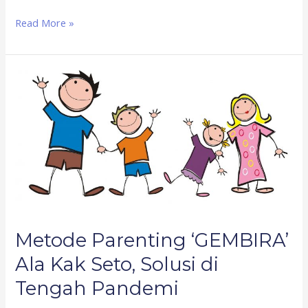
Read More »
Metode
Parenting
‘GEMBIRA’
Ala
Kak
Seto,
Solusi
di
Tengah
Pandemi
Metode Parenting ‘GEMBIRA’
Ala Kak Seto, Solusi di
Tengah Pandemi