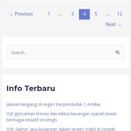
←
Previous
1
…
3
4
5
…
12
Next
→
S
e
a
r
Info Terbaru
c
h
f
Jalanan lengang di negeri berpenduduk 1,4 miliar
o
OJK gencarkan literasi dan inklusi keuangan syariah lewat
berbagai inisiatif strategis
r
OJK: Sektor jasa keuangan dalam negeri stabil di tengah
: