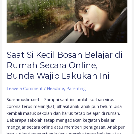
di
Rumah
Secara
Online,
Bunda
Wajib
Lakukan
Ini
Saat Si Kecil Bosan Belajar di
Rumah Secara Online,
Bunda Wajib Lakukan Ini
Leave a Comment
/
Headline
,
Parenting
Suaramuslim.net – Sampai saat ini jumlah korban virus
corona terus meningkat, alhasil anak-anak pun belum bisa
kembali masuk sekolah dan harus tetap belajar di rumah.
Beberapa sekolah tetap mengadakan kegiatan belajar
mengajar secara online atau memberi penugasan. Anak pun
harus diberi pengertian bahwa mereka tetap belajar atau