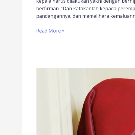
kepala harus dilakukan yakni dengan berhij
berfirman: “Dan katakanlah kepada perem
pandangannya, dan memelihara kemaluanny
Read More »
Hijab
Adalah
Hak
Muslimah,
Bukan
Batasan