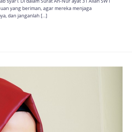
ab syar’i. Di dalam Surat An-Nur ayat 31 Allah SWT
puan yang beriman, agar mereka menjaga
a, dan janganlah […]