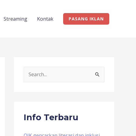
Streaming
Kontak
PASANG IKLAN
S
e
a
r
c
Info Terbaru
h
f
OJK gencarkan literasi dan inklusi