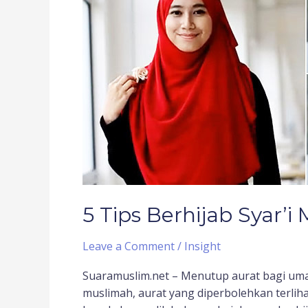
Berhijab
Syar’i
Menutup
Dada
5 Tips Berhijab Syar’
Leave a Comment
/
Insight
Suaramuslim.net – Menutup aurat bagi uma
muslimah, aurat yang diperbolehkan terlih