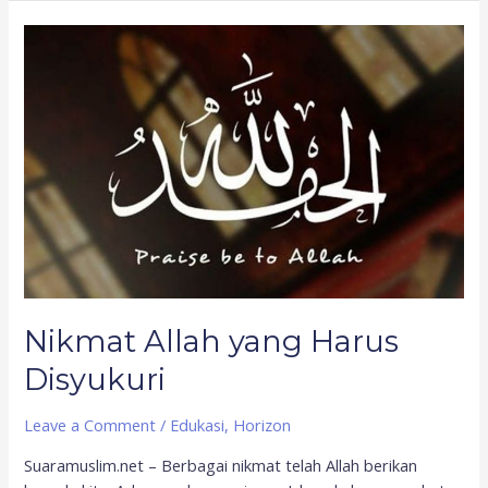
Nikmat
Allah
yang
Harus
Disyukuri
Nikmat Allah yang Harus
Disyukuri
Leave a Comment
/
Edukasi
,
Horizon
Suaramuslim.net – Berbagai nikmat telah Allah berikan