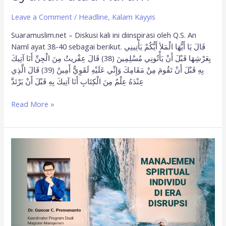
Leave a Comment
/
Headline
,
Kalam Kayyis
Suaramuslim.net – Diskusi kali ini diinspirasi oleh Q.S. An
Naml ayat 38-40 sebagai berikut. قَالَ يَا أَيُّهَا الْمَلأ أَيُّكُمْ يَأْتِينِي
بِعَرْشِهَا قَبْلَ أَنْ يَأْتُونِي مُسْلِمِينَ (38) قَالَ عِفْريتٌ مِنَ الْجِنِّ أَنَا آتِيكَ
بِهِ قَبْلَ أَنْ تَقُومَ مِنْ مَقَامِكَ وَإِنِّي عَلَيْهِ لَقَوِيٌّ أَمِينٌ (39) قَالَ الَّذِي
عِنْدَهُ عِلْمٌ مِنَ الْكِتَابِ أَنَا آتِيكَ بِهِ قَبْلَ أَنْ يَرْتَدَّ
Read More »
Bersyukur
dan
Bersabar