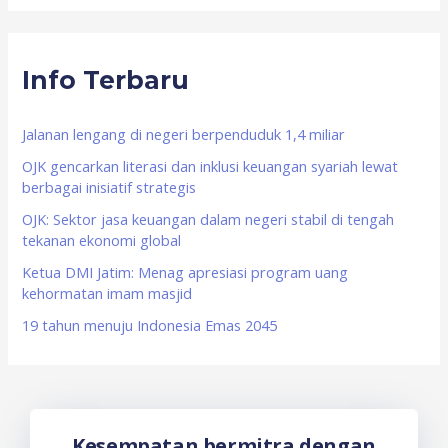
a
r
Info Terbaru
c
h
f
Jalanan lengang di negeri berpenduduk 1,4 miliar
o
OJK gencarkan literasi dan inklusi keuangan syariah lewat
berbagai inisiatif strategis
r
OJK: Sektor jasa keuangan dalam negeri stabil di tengah
:
tekanan ekonomi global
Ketua DMI Jatim: Menag apresiasi program uang
kehormatan imam masjid
19 tahun menuju Indonesia Emas 2045
Kesempatan bermitra dengan