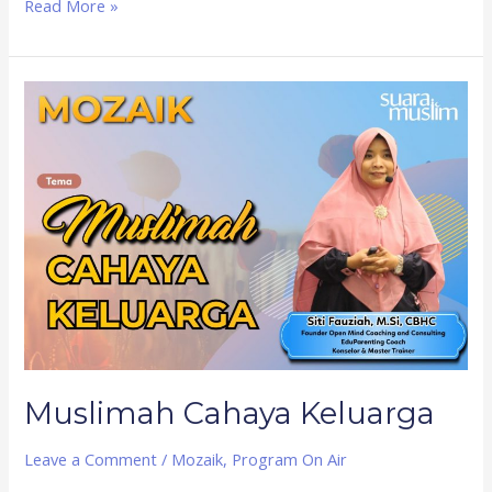
Read More »
Muslimah
Cahaya
Keluarga
Muslimah Cahaya Keluarga
Leave a Comment
/
Mozaik
,
Program On Air