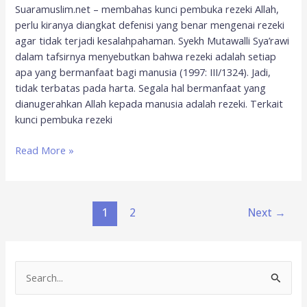
Suaramuslim.net – membahas kunci pembuka rezeki Allah,
perlu kiranya diangkat defenisi yang benar mengenai rezeki
agar tidak terjadi kesalahpahaman. Syekh Mutawalli Sya’rawi
dalam tafsirnya menyebutkan bahwa rezeki adalah setiap
apa yang bermanfaat bagi manusia (1997: III/1324). Jadi,
tidak terbatas pada harta. Segala hal bermanfaat yang
dianugerahkan Allah kepada manusia adalah rezeki. Terkait
kunci pembuka rezeki
Read More »
1
2
Next
→
S
e