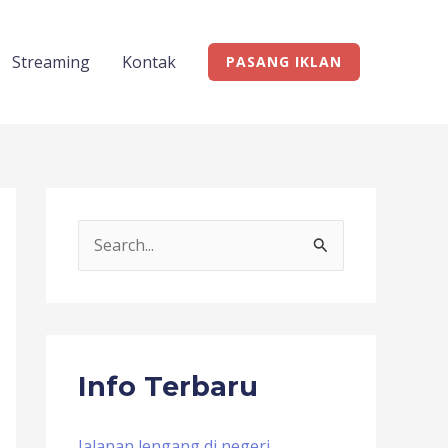
Streaming
Kontak
PASANG IKLAN
S
e
a
r
c
Info Terbaru
h
f
Jalanan lengang di negeri