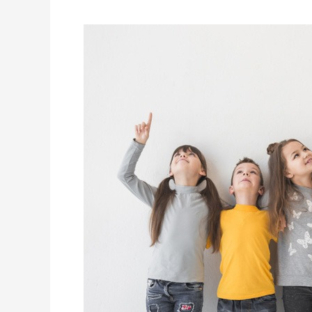
Belajar
Bahasa
Asing
Sejak
Dini
Ternyata
Asyik
Lho!