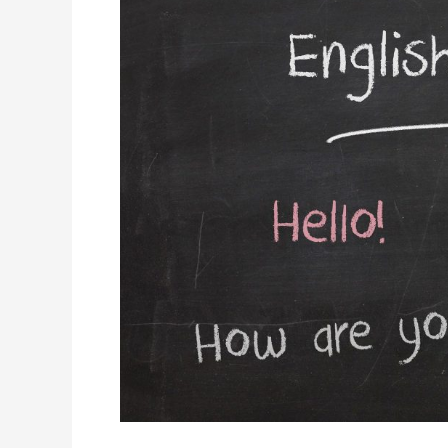
Bahasa
Asing
Sejak
Dini
Bagi
Anak