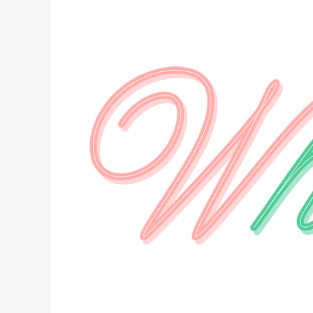
Tips
Belajar
Bahasa
Inggris
secara
Efektif