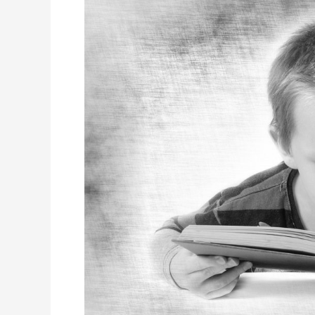
Ketika
Caci
Maki
Dibalas
dengan
Prestasi